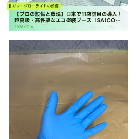
ガレージローライドの設備
【プロの設備と環境】日本で11店舗目の導入！
超高級・高性能なエコ塗装ブース「SAICO
zero」の全貌
2026.07.16