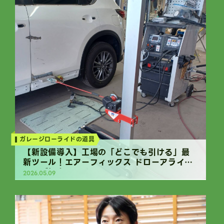
ガレージローライドの道具
【新設備導入】工場の「どこでも引ける」最
新ツール！エアーフィックス ドローアライナ
ーのご紹介
2026.05.09
Column