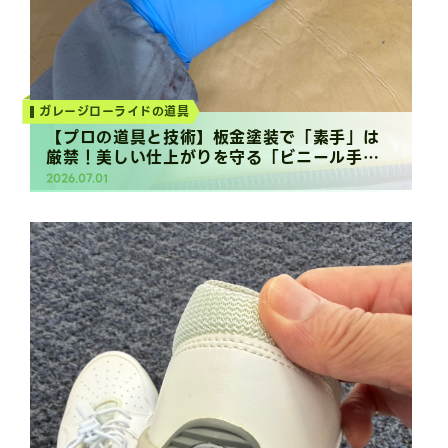
ガレージローライドの道具
【プロの道具と技術】板金塗装で「素手」は
厳禁！美しい仕上がりを守る「ビニール手
袋」の真実
2026.07.01