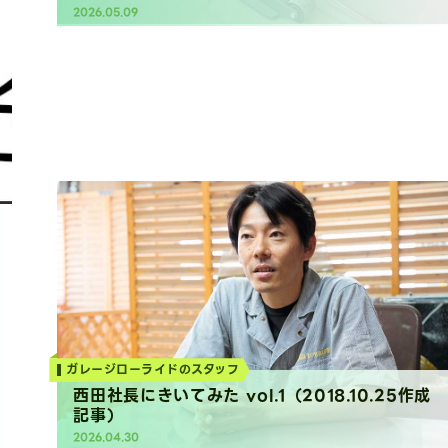
紹介
2026.05.09
Column
ガレージローライドのスタッフ
西田社長にきいてみた vol.1（2018.10.25作成
記事）
2026.04.30