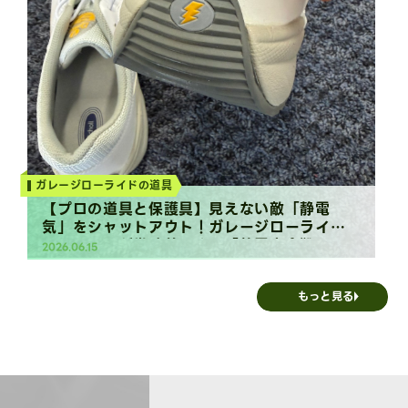
ガレージローライドの道具
【プロの道具と保護具】見えない敵「静電
気」をシャットアウト！ガレージローライド
のスタッフが常時着用する「静電安全靴」の
2026.06.15
秘密
もっと見る