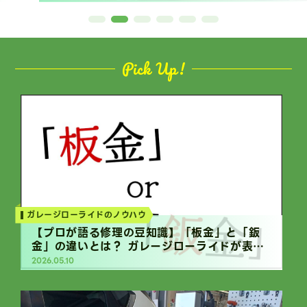
Pick Up!
Column
ガレージローライドのノウハウ
【プロが語る修理の豆知識】「板金」と「鈑
金」の違いとは？ ガレージローライドが表記
に込める想い
2026.05.10
Column