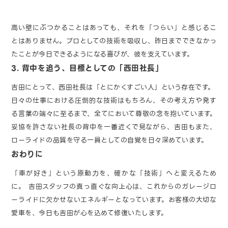
高い壁にぶつかることはあっても、それを「つらい」と感じるこ
とはありません。プロとしての技術を吸収し、昨日までできなかっ
たことが今日できるようになる喜びが、彼を支えています。
3. 背中を追う、目標としての「西田社長」
吉田にとって、西田社長は「とにかくすごい人」という存在です。
日々の仕事における圧倒的な技術はもちろん、その考え方や発す
る言葉の端々に至るまで、全てにおいて尊敬の念を抱いています。
妥協を許さない社長の背中を一番近くで見ながら、吉田もまた、
ローライドの品質を守る一員としての自覚を日々深めています。
おわりに
「車が好き」という原動力を、確かな「技術」へと変えるため
に。 吉田スタッフの真っ直ぐな向上心は、これからのガレージロ
ーライドに欠かせないエネルギーとなっています。お客様の大切な
愛車を、今日も吉田が心を込めて修復いたします。