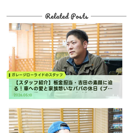
Related Posts
Column
ガレージローライドのスタッフ
【スタッフ紹介】板金担当・吉田の素顔に迫
る！車への愛と家族想いなパパの休日《プラ
イベート編》（2019.01.19作成記事）
2026.05.10
Column