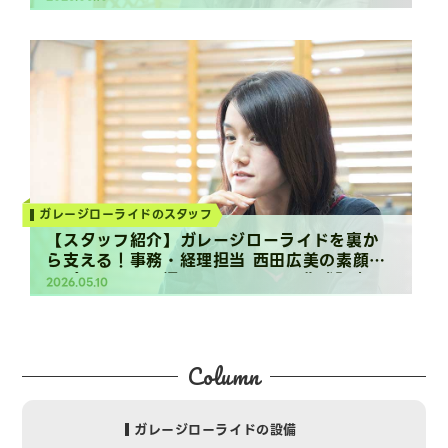
Column
ガレージローライドのスタッフ
【スタッフ紹介】ガレージローライドを裏か
ら支える！事務・経理担当 西田広美の素顔
《プライベート編》（2019.01.19作成記事）
2026.05.10
Column
ガレージローライドの設備