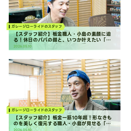
ガレージローライドのスタッフ
【スタッフ紹介】板金職人・小島の素顔に迫
る！休日のパパの顔と、いつか叶えたい「湖
畔での暮らし」《プライベート編》
2026.05.10
（2018.11.30作成記事）
Column
ガレージローライドのスタッフ
【スタッフ紹介】板金一筋10年超！形なきも
のを美しく復元する職人・小島が見せる「板
金の醍醐味」（2018.11.30作成記事）
2026.05.10